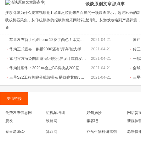
谈谈原创文章那点事
搜索引擎为什么要重视原创1.采集泛滥化来自百度的一项调查显示，超过80%的
载或机器采集，从传统媒体的报纸到娱乐网站花边消息、从游戏攻略到产品评测，
通
·
苹果发布新手机iPhone 12换了颜色！库克：最畅销机型
2021-04-21
·
国产
·
华为正式宣布，麒麟9000还有“库存”能支撑公司活得更
2021-04-21
·
传三
·
索尼官方渲染图泄露 采用挖孔屏设计或首发uMCP5芯片
2021-04-21
·
一颗
·
华为陈帮华：2021年企业BG将挑战200亿美金
2021-04-21
·
全球
·
三星S22工程机跑分成绩曝光 搭载骁龙895芯片采用屏下
2021-04-21
·
三星
友情链接
免费发布信息网
短视频培训
好句摘抄
网店货
脱发
铁路网
赚客吧
新媒体
秦皇岛SEO
算命网
齐岳生物科研试剂
老铁快